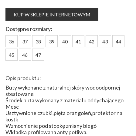
KUP W SKLEPIE INTERNETOWYM
Dostępne rozmiary:
36
37
38
39
40
41
42
43
44
45
46
47
Opis produktu:
Buty wykonane z naturalnej skóry wodoodpornej
stestowane
Środek buta wykonany z materiału oddychającego
Mesc
Usztywnione czubki,pięta oraz goleń,protektor na
kostk
Wzmocnienie pod stopkę zmiany biegó
Wkładka profilowana anty potliwa.