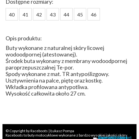
Dostępne rozmiary:
40
41
42
43
44
45
46
Opis produktu:
Buty wykonane z naturalnej skóry licowej
wodoodpornej (atestowanej).
Środek buta wykonany z membrany wodoodpornej
paroprzepuszczalnej Te-por.
Spody wykonane z mat. TR antypoślizgowy.
Usztywnienia na palce, piętę oraz kostkę.
Wkładka profilowana antypotliwa.
Wysokość całkowita około 27 cm.
© Copyright by Raceboots | Łukasz Pompa
Raceboots to buty motocyklowe wykonane z bardzo wysokiej jakości skóry.