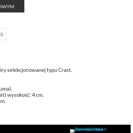
TOWYM
45
óry selekcjonowanej typu Crast.
uma).
t) wysokość: 4 cm.
cm.