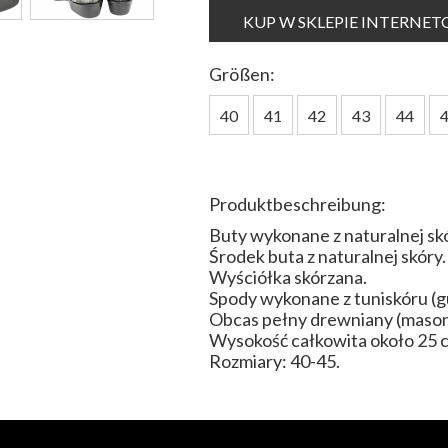
KUP W SKLEPIE INTERNE
Größen:
40
41
42
43
44
Produktbeschreibung:
Buty wykonane z naturalnej sk
Środek buta z naturalnej skóry.
Wyściółka skórzana.
Spody wykonane z tuniskóru (g
Obcas pełny drewniany (masoni
Wysokość całkowita około 25 
Rozmiary: 40-45.